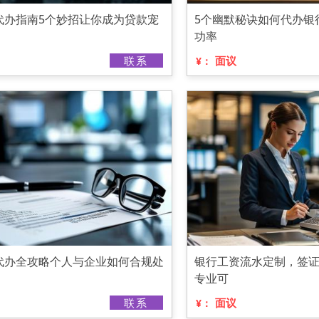
代办指南5个妙招让你成为贷款宠
5个幽默秘诀如何代办银
功率
联系
面议
¥：
代办全攻略个人与企业如何合规处
银行工资流水定制，签
专业可
联系
面议
¥：